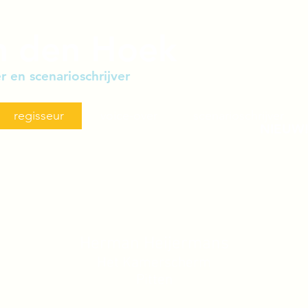
n den Hoek
r en scenarioschrijver
regisseur
voice-over
scenarioschrijver
NIEUW! 
Herman Heijermans
Het Kamerscherm
Pitten