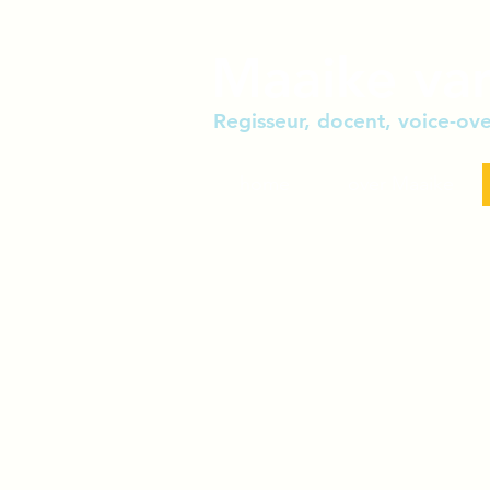
Maaike va
Regisseur, docent, voice-ove
home
over Maaike