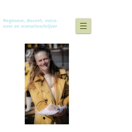
Maaike van den Hoek
Regisseur, docent, voice-
over en scenarioschrijver