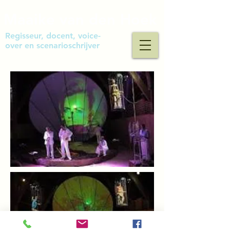
Maaike van den Hoek
Regisseur, docent, voice-
over en scenarioschrijver