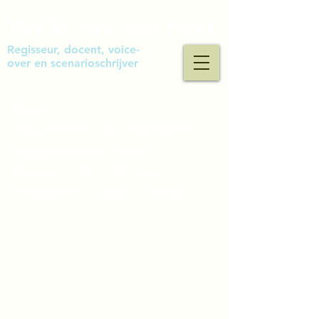
Maaike van den Hoek
Regisseur, docent, voice-
over en scenarioschrijver
Een
Midzomernachtsdroom,
Rederijkerskamer
Eendracht 150 jaar
Producent en spel (Titania)